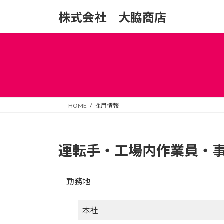
コ
ナ
株式会社 大脇商店
ン
ビ
テ
ゲ
ン
ー
ツ
シ
へ
ョ
ス
ン
キ
に
ッ
移
HOME
採用情報
プ
動
運転手・工場内作業員・
勤務地
本社