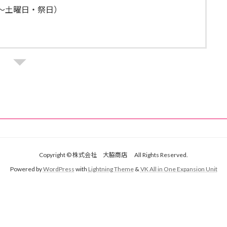
月曜～土曜日・祭日）
Copyright © 株式会社 大脇商店 All Rights Reserved.
Powered by
WordPress
with
Lightning Theme
&
VK All in One Expansion Unit