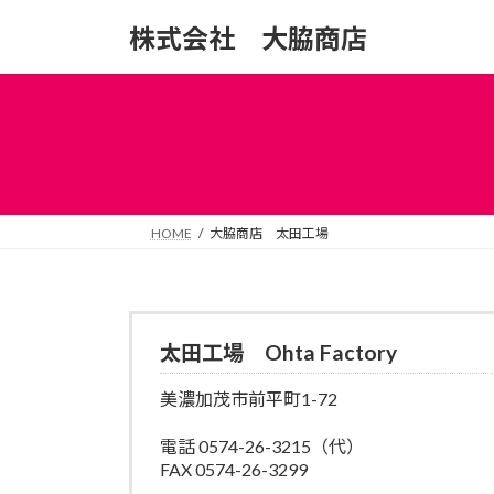
コ
ナ
株式会社 大脇商店
ン
ビ
テ
ゲ
ン
ー
ツ
シ
へ
ョ
ス
ン
キ
に
ッ
移
HOME
大脇商店 太田工場
プ
動
太田工場 Ohta Factory
美濃加茂市前平町1-72
電話 0574-26-3215（代）
FAX 0574-26-3299